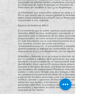
personales se realizará dando cumplimiento a la Ley Federal
de Protección de Datos Personales en Posesión de
Particulares (en adelante la “Ley”) y su Reglamento.
La información que proporcione deberá ser veraz y completa.
Por lo que queda bajo su responsabilidad la veracidad de los
datos proporcionados y en ningún caso el Responsable será
responsable a este respecto.
Ejercicio de Derechos ARCO
En el momento que lo estime oportuno podrá ejercer sus
derechos ARCO (acceso, rectificación, cancelación y
oposición) sobre el tratamiento de los datos personales
proporcionados, así como revocar el consentimiento otorgado
en este documento, por lo cual deberá ponerse en contacto
con nosotros a través del correo electrónico
“
privacidad@evready.mx
”; el procedimiento y requisitos que
deberá contener su solicitud de conformidad con lo
dispuesto en la Ley y su Reglamento, son los siguientes:
(1) Nombre y Domicilio, si no se incluye la dirección se dará
por no recibida la solicitud. (2) El documento que acredite su
identidad o la personalidad de su representante (copia de
identificación oficial vigente.) El representante deberá
acreditar la identidad del titular, identidad del representante, y
sus facultades de representación mediante instrumento
público o carta poder firmada ante dos testigos, o declaración
en comparecencia personal del titular; (3) La descripción clara
y precisa de los datos personales a los que desea acceder,
rectificar, cancelar u oponerse; (4) Descripción de otros
elementos que faciliten la localización de sus datos
personales (sitio Web, Sucursal).Los documentos deberán ser
escaneados y adjuntados al correo electrónico para verificar la
veracidad de los mismos.
Para conocer el procedimiento, requisitos y plazos del
ejercicio de los derechos ARCO puedes ponerte en contacto
al correo electrónico
privacidad@evready.mx
.