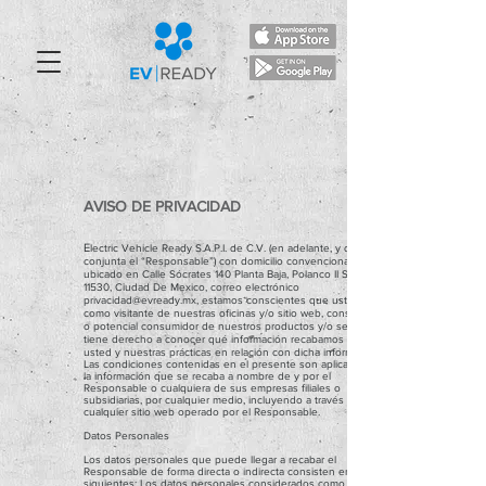
AVISO DE PRIVACIDAD
E
lectric Vehicle Ready S.A.P.I. de C.V. (en adelante, y de forma
conjunta el “Responsable”) con domicilio convencional
ubicado en Calle Sócrates 140 Planta Baja, Polanco II Sección,
11530, Ciudad De Mexico, correo electrónico
privacidad@evready.mx
, estamos conscientes que usted
como visitante de nuestras oficinas y/o sitio web, consumidor
o potencial consumidor de nuestros productos y/o servicios
tiene derecho a conocer qué información recabamos de
usted y nuestras prácticas en relación con dicha información.
Las condiciones contenidas en el presente son aplicables a
la información que se recaba a nombre de y por el
Responsable o cualquiera de sus empresas filiales o
subsidiarias, por cualquier medio, incluyendo a través de o
cualquier sitio web operado por el Responsable.
Datos Personales
Los datos personales que puede llegar a recabar el
Responsable de forma directa o indirecta consisten en los
siguientes: Los datos personales considerados como de