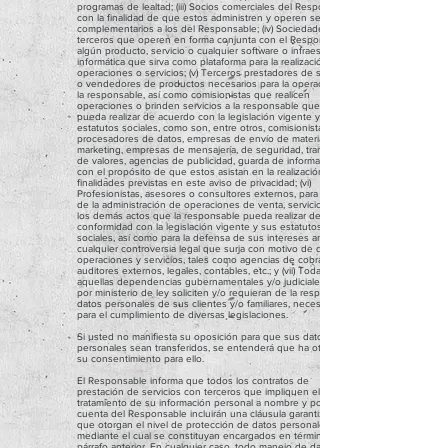
programas de lealtad; (iii) Socios comerciales del Responsable,
con la finalidad de que estos administren y operen servicios
complementarios a los del Responsable; (iv) Sociedades o
terceros que operen en forma conjunta con el Responsable
algún producto, servicio o cualquier software o infraestructura
informática que sirva como plataforma para la realización de
operaciones o servicios; (v) Terceros prestadores de servicios
o vendedores de productos necesarios para la operación de
la responsable, así como comisionistas que realicen
operaciones o brinden servicios a la responsable que esta
pueda realizar de acuerdo con la legislación vigente y sus
estatutos sociales, como son, entre otros, comisionistas,
procesadores de datos, empresas de envío de material de
marketing, empresas de mensajería, de seguridad, transporte
de valores, agencias de publicidad, guarda de información,
con el propósito de que estos asistan en la realización de las
finalidades previstas en este aviso de privacidad; (vi)
Profesionistas, asesores o consultores externos, para efecto
de la administración de operaciones de venta, servicios y de
los demás actos que la responsable pueda realizar de
conformidad con la legislación vigente y sus estatutos
sociales, así como para la defensa de sus intereses ante
cualquier controversia legal que surja con motivo de dichas
operaciones y servicios, tales como agencias de cobranza,
auditores externos, legales, contables, etc.; y (vii) Todas
aquellas dependencias gubernamentales y/o judiciales que
por ministerio de ley soliciten y/o requieran de la responsable
datos personales de sus clientes y/o familiares, necesarias
para el cumplimiento de diversas legislaciones.
Si usted no manifiesta su oposición para que sus datos
personales sean transferidos, se entenderá que ha otorgado
su consentimiento para ello.
El Responsable informa que todos los contratos de
prestación de servicios con terceros que impliquen el
tratamiento de su información personal a nombre y por
cuenta del Responsable incluirán una cláusula garantizando
que otorgan el nivel de protección de datos personales,
mediante el cual se constituyan encargados en términos del
párrafo anterior. En cualquier caso, todo manejo de datos