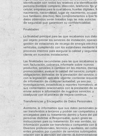
identificación son todos los relativos a la identificación de la
persona (nombre completo, dirección, teléfonos fijo y/o
celular, empresa para la cual labora, huellas digitales, fecha de
nacimiento, nacionalidad, lugar de nacimiento, ocupación y/o
sus familiares directos). Nos comprometemos a que todos los
datos obtenidos serán tratados bajo las más estrictas medidas
de seguridad que garanticen su confidencialidad.
Finalidades
La finalidad principal para las que recabamos sus datos tiene
por objeto prestar los servicios de instalación, operación y
gestión de estaciones de recarga de energía eléctrica para
vehículos, cumpliendo con los estándares mediante los
procesos internos para asegurar la calidad y seguridad del
cliente en nuestras instalaciones.
Las finalidades secundarias para las que recabamos sus datos
son: facturación, cobranza, informarle sobre nuevos
productos, servicios o cambios en los mismos, mensajes
promocionales; evaluar la calidad del servicio; cumplir con las
obligaciones derivadas de la prestación del servicio; cumplir
con la legislación aplicable vigente; contestar requerimientos
de información de cualquier autoridad, ya sea por
investigaciones, estadísticas o reportes normativos; atender a
sus comentarios relacionados con la prestación de servicios;
enviar avisos e información de nuestros servicios; y
coadyuvar con el proceso de mejora continua.
Transferencias y Encargados de Datos Personales
Asimismo, le informamos que sus datos personales podrán
ser transferidos a terceros y podrán ser compartidos a
encargados para su tratamiento dentro y fuera del país, por
personas distintas al Responsable, quien girará las
instrucciones para su tratamiento. En ese sentido, su
información puede ser transferida o compartida con (i)
Diversos profesionales, técnicos y auxiliares, así como otros
entes privados por cuestión de servicios subrogados en
relación con la atención del cliente; (ii) Administradoras de